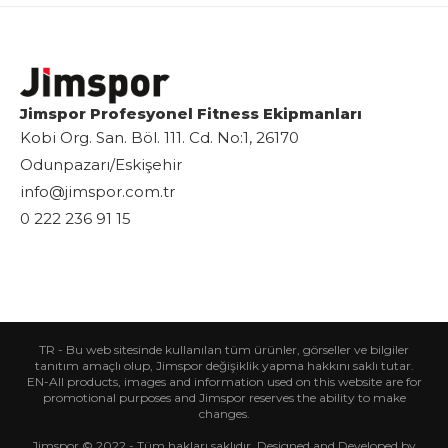
Jimspor Profesyonel Fitness Ekipmanları
Kobi Org. San. Böl. 111. Cd. No:1, 26170
Odunpazarı/Eskişehir
info@jimspor.com.tr
0 222 236 91 15
TR - Bu web sitesinde kullanılan tüm ürünler, görseller ve bilgiler
tanıtım amaçlı olup, Jimspor değişiklik yapma hakkını saklı tutar.
EN-All products, images and information used on this website are for
promotional purposes and Jimspor reserves the ability to make
changes.
Jimspor © 2022 - Tüm hakları saklıdır. Designed and Developed by