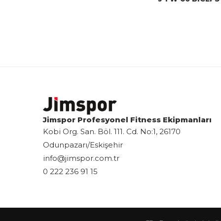
Jimspor Profesyonel Fitness Ekipmanları
Kobi Org. San. Böl. 111. Cd. No:1, 26170
Odunpazarı/Eskişehir
info@jimspor.com.tr
0 222 236 91 15