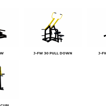
OW
J-FW 30 PULL DOWN
J-F
 CURL